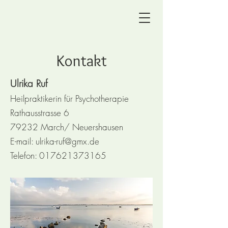
Kontakt
Ulrika Ruf
Heilpraktikerin für Psychotherapie
Rathausstrasse 6
​79232 March/ Neuershausen
E-mail:
ulrika-ruf@gmx.de
Telefon:
017621373165